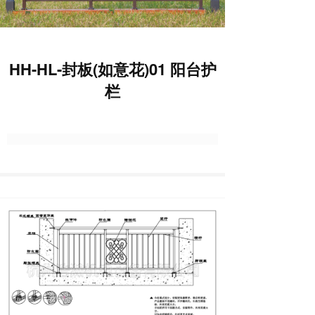
HH-HL-封板(如意花)01 阳台护
栏