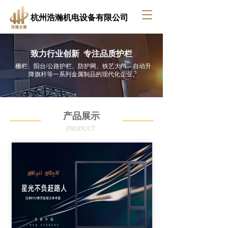
T
杭州浩瀚机电设备有限公司
o
g
g
致力行业创新  专注品质护栏
l
e
栅栏、阳台/公路护栏、防护网、铁艺大门、自动升
降旗杆等一系列金属制品的现代化企业。
n
a
v
i
产品展示
g
a
PRODUCT 
t
i
o
n