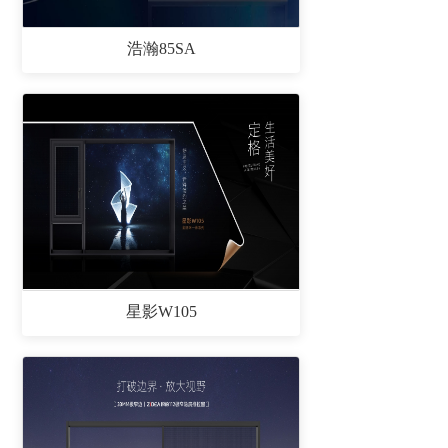
浩瀚85SA
星影W105