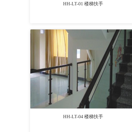
HH-LT-01 楼梯扶手
HH-LT-04 楼梯扶手