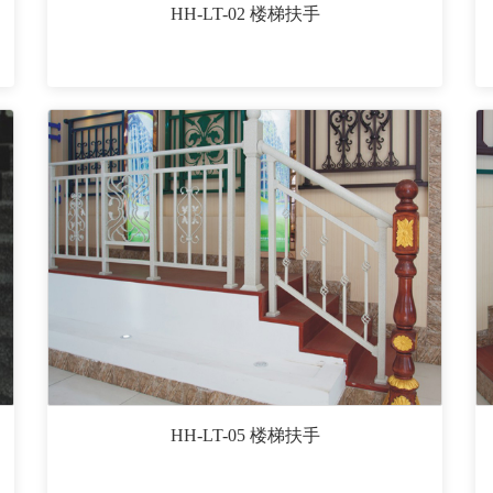
HH-LT-02 楼梯扶手
HH-LT-05 楼梯扶手