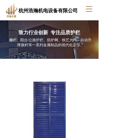
T
杭州浩瀚机电设备有限公司
o
g
g
致力行业创新  专注品质护栏
l
e
栅栏、阳台/公路护栏、防护网、铁艺大门、自动升
降旗杆等一系列金属制品的现代化企业。
n
a
v
i
g
a
t
i
o
n