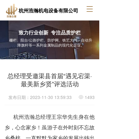
T
杭州浩瀚机电设备有限公司
o
g
g
致力行业创新  专注品质护栏
l
e
栅栏、阳台/公路护栏、防护网、铁艺大门、自动升
降旗杆等一系列金属制品的现代化企业。
n
a
v
i
g
总经理受邀渠县首届“遇见宕渠·
a
最美新乡贤”评选活动
t
i
o
发布日期：2023-11-30 13:59:33
1493
n
杭州浩瀚总经理王宗华先生身在他
乡，心念家乡！虽游子在外时刻不忘故
乡桑梓，一直默默为家乡的发展出钱出