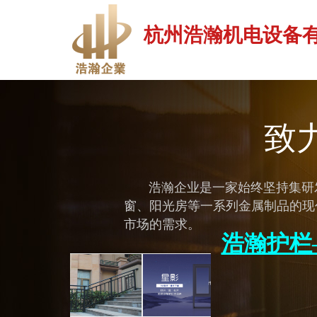
杭州浩瀚机电设备
致
       浩瀚企业是一家始终坚持集研发、生产、销售喷塑栅栏、阳台/公路护栏、防护网、铝艺铁艺大门、升降旗杆、铝合金门
窗、阳光房等一系列金属制品的现
市场的需求。
浩瀚护栏